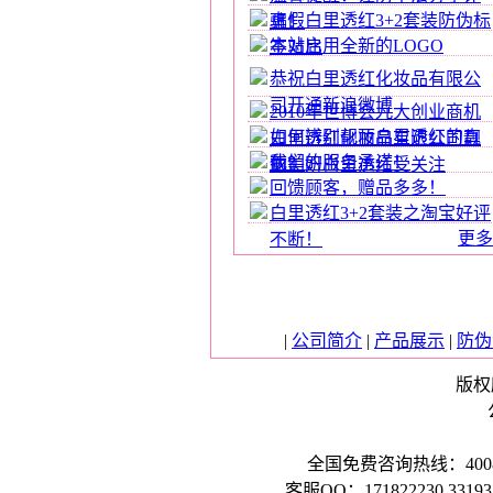
真假白里透红3+2套装防伪标
骗！
本站启用全新的LOGO
签对比
恭祝白里透红化妆品有限公
司开通新浪微博
2010年世博会九大创业商机
如何辨别靓丽白里透红的真
白里透红化妆品有限公司靓
我们的服务承诺！
伪？
丽美妍白里透红受关注
回馈顾客，赠品多多！
白里透红3+2套装之淘宝好评
更多
不断！
|
公司简介
|
产品展示
|
防伪
版权所
全国免费咨询热线：40088994
客服QQ：171822230,331931