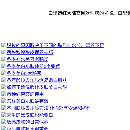
白里透红大陆官网
欢迎您的光临。
白里透红专
脱妆的原因取决于不同的肤质：水分、营养不足
摆脱秋燥脱皮保养技巧
冬季补水美容老鸭汤
冬季美白肌肤睡前6个要点
冬季美白5大秘密
各年龄段去角质恢复嫩白肌肤
如何正确洗脸让皮肤美白祛皱
自种纯芦荟的使用
怎样美白肌肤最有效
不同肤质去角质方法,让面部享受温和护理
天生的黑皮肤也能变白
敏感皮肤的日常保养
秋后肌肤补水很重要