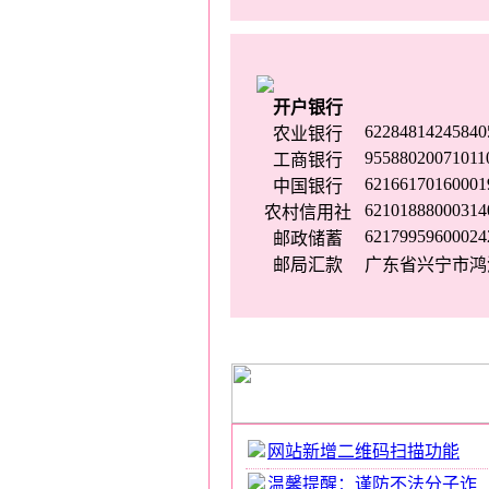
开户银行
62284814245840
农业银行
95588020071011
工商银行
62166170160001
中国银行
62101888000314
农村信用社
62179959600024
邮政储蓄
邮局汇款
广东省兴宁市鸿源路
网站新增二维码扫描功能
温馨提醒：谨防不法分子诈