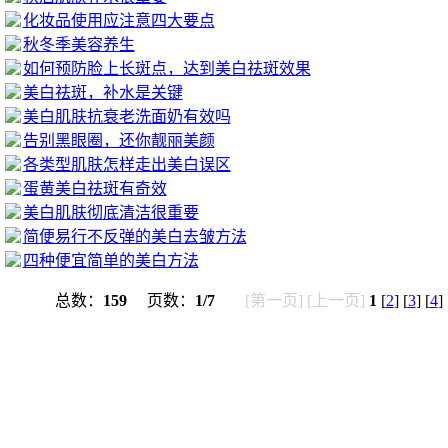
化妆品使用应注意四大要点
秋冬季美容养生
如何预防脸上长斑点，达到美白祛斑效果
美白祛斑，补水是关键
美白肌肤抗衰老洗面奶有效吗
告别黑眼圈，还你靓丽美颜
各类型肌肤怎样走出美白误区
蛋黄美白祛斑有奇效
美白肌肤彻底清洁很重要
简便易行不反弹的美白去皱方法
四种便宜简单的美白方法
总数：
159
页数：
1/7
[第一页] [上一页]
1
[
2
] [
3
] [
4
] 