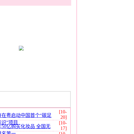
[10-
奇在粤启动中国首个“碳足
20]
标识”项目
[10-
年50亿购买化妆品 全国无
17]
排名第一
[10-