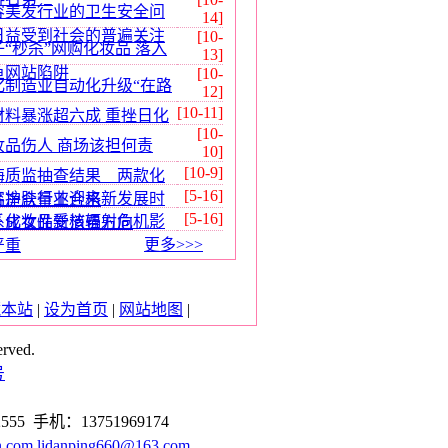
容美发行业的卫生安全问
14]
日益受到社会的普遍关注
[10-
子“秒杀”网购化妆品 落入
13]
鱼网站陷阱
[10-
化制造业自动化升级“在路
12]
[10-11]
材料暴涨超六成 重挫日化
[10-
妆品伤人 商场该担何责
10]
[10-9]
海质监抽查结果 两款化
[5-16]
容护肤行业迎来新发展时
品净含量不合格
[5-16]
系化妆品受核辐射危机影
，成女性新消费方向
更多>>>
严重
藏本站
|
设为首页
|
网站地图
|
ved.
号
555 手机：13751969174
n.com
lidanping660@163.com