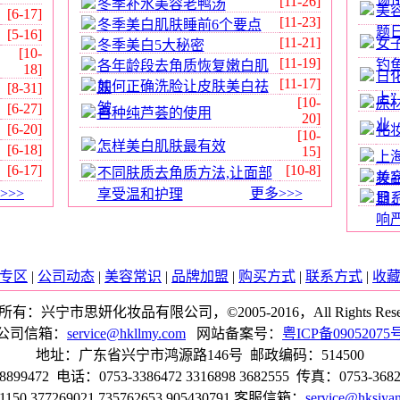
[11-26]
冬季补水美容老鸭汤
美
[6-17]
[11-23]
冬季美白肌肤睡前6个要点
题
[5-16]
[11-21]
女
冬季美白5大秘密
[10-
[11-19]
钓
各年龄段去角质恢复嫩白肌
18]
日
[11-17]
如何正确洗脸让皮肤美白祛
肤
[8-31]
上”
[10-
原
皱
[6-27]
自种纯芦荟的使用
20]
业
[6-20]
化
[10-
怎样美白肌肤最有效
[6-18]
15]
上
[6-17]
[10-8]
不同肤质去角质方法,让面部
美
妆
>>>
更多>>>
享受温和护理
日
期
响
专区
|
公司动态
|
美容常识
|
品牌加盟
|
购买方式
|
联系方式
|
收
有：兴宁市思妍化妆品有限公司，©2005-2016，All Rights Reser
公司信箱：
service@hkllmy.com
网站备案号：
粤ICP备09052075
地址：广东省兴宁市鸿源路146号 邮政编码：514500
72 电话：0753-3386472 3316898 3682555 传真：0753-3682
150,377269021,735762653,905430791 客服信箱：
service@hksiya