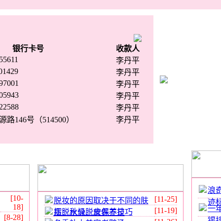
银行卡号
收款人
55611
李丹平
01429
李丹平
97001
李丹平
05943
李丹平
22588
李丹平
146号（514500）
李丹平
浪
[10-
[11-25]
脱妆的原因取决于不同的肤
迹
18]
一
[11-19]
摆脱秋燥脱皮保养技巧
质：水分、营养不足
[8-28]
锡