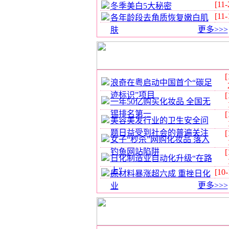
[11-
冬季美白5大秘密
[11-
各年龄段去角质恢复嫩白肌
更多>>>
肤
[
浪奇在粤启动中国首个“碳足
迹标识”项目
[
一年50亿购买化妆品 全国无
锡排名第一
[
美容美发行业的卫生安全问
题日益受到社会的普遍关注
[
女子“秒杀”网购化妆品 落入
钓鱼网站陷阱
[
日化制造业自动化升级“在路
上”
[10-
原材料暴涨超六成 重挫日化
更多>>>
业