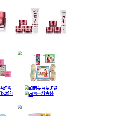
祛斑系
靓丽美白祛斑系
代<粉红
三合一纸盒装
列