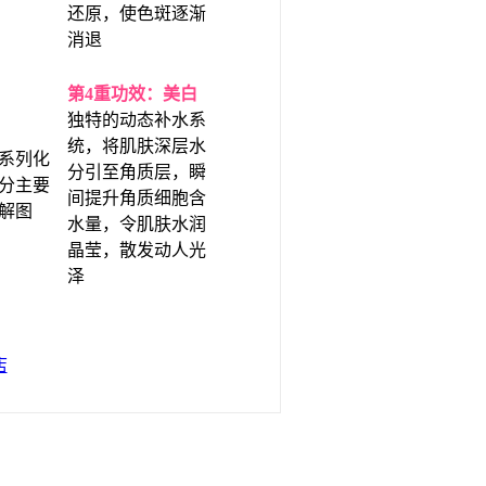
还原，使色斑逐渐
消退
第4重功效：美白
独特的动态补水系
统，将肌肤深层水
分引至角质层，瞬
间提升角质细胞含
水量，令肌肤水润
晶莹，散发动人光
泽
县，旌德） 林小艳