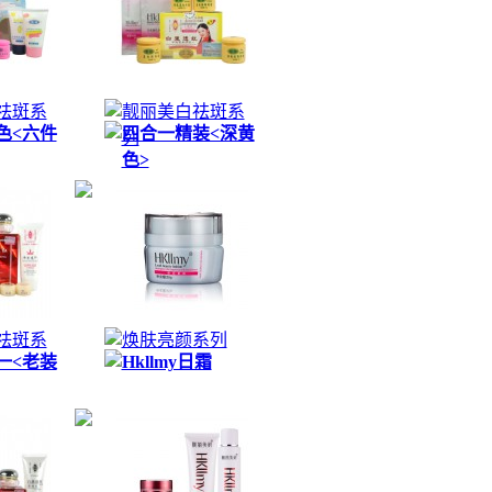
祛斑系
靓丽美白祛斑系
色<六件
四合一精装<深黄
列
色>
祛斑系
焕肤亮颜系列
一<老装
Hkllmy日霜