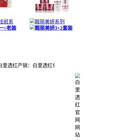
祛斑系
靓丽美妍系列
一<老装
靓丽美妍3+2套装
产销：白里透红化妆品、白里透红祛斑霜、靓丽、白里透红中药