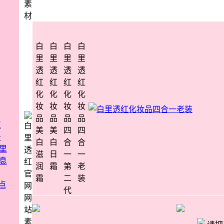
白
白
白
白
里
里
里
里
透
透
透
透
红
红
红
红
化
化
化
化
妆
妆
妆
妆
品
品
品
品
议
美
美
四
四
务
白
白
合
合
滋
日
一
一
润
霜
第
老
霜
二
装
点
代