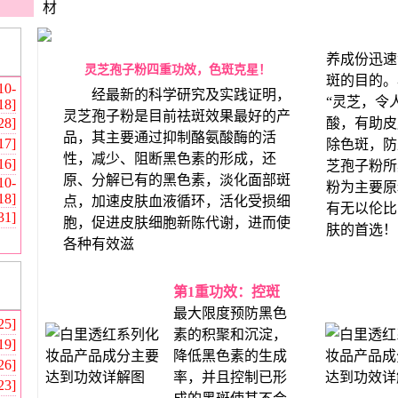
养成份迅速
灵芝孢子粉四重功效，色斑克星！
斑的目的。
10-
经最新的科学研究及实践证明，
“灵芝，令
18]
灵芝孢子粉是目前祛斑效果最好的产
28]
酸，有助皮
品，其主要通过抑制酪氨酸酶的活
17]
除色斑，防
性，减少、阻断黑色素的形成，还
16]
芝孢子粉所
原、分解已有的黑色素，淡化面部斑
10-
粉为主要原
18]
点，加速皮肤血液循环，活化受损细
有无以伦比
31]
胞，促进皮肤细胞新陈代谢，进而使
肤的首选！
各种有效滋
第1重功效：控斑
最大限度预防黑色
25]
素的积聚和沉淀，
19]
降低黑色素的生成
26]
率，并且控制已形
23]