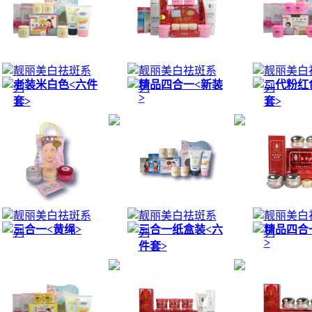
靓丽美白祛斑系
靓丽美白祛斑系
靓丽美白
老装米白色<六件
精品四合一<新装
二代粉红
列
列
列
>
套>
套>
靓丽美白祛斑系
靓丽美白祛斑系
靓丽美白
三合一<黄绳>
三合一纸盒装<六
精品四合
列
列
列
>
件套>