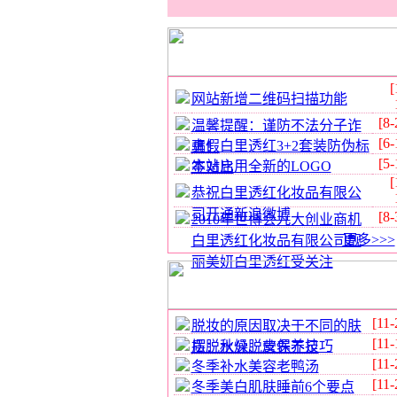
[
网站新增二维码扫描功能
[8-
温馨提醒：谨防不法分子诈
[6-
真假白里透红3+2套装防伪标
骗！
[5-
本站启用全新的LOGO
签对比
[
恭祝白里透红化妆品有限公
司开通新浪微博
[8-
2010年世博会九大创业商机
更多>>>
白里透红化妆品有限公司靓
丽美妍白里透红受关注
[11-
脱妆的原因取决于不同的肤
[11-
摆脱秋燥脱皮保养技巧
质：水分、营养不足
[11-
冬季补水美容老鸭汤
[11-
冬季美白肌肤睡前6个要点