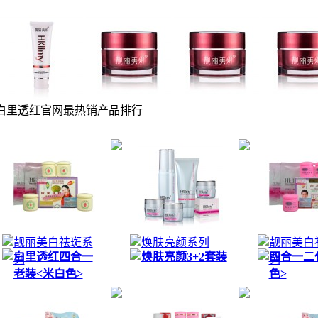
靓丽美白祛斑系
焕肤亮颜系列
靓丽美白
白里透红四合一
焕肤亮颜3+2套装
四合一二
列
列
老装<米白色>
色>