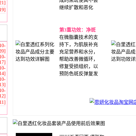
成的黑斑使其不会
21]
继续扩散和恶化
19]
第3重功效：净斑
在微脂囊技术的支
持下，为肌肤补充
10-
20]
充足营养和水分，
10-
帮助改善微循环，
17]
修复受损组织，以
10-
14]
预防色斑反弹复发
·
安徽宣城市（广德，郎溪，宁国，泾
10-
13]
·
河南省郸城县 郝永强
10-
·
福建省漳州市 蓝惠敏
12]
·
河南省洛阳市 马育红
11]
·
吉林省磐石市 郭丽君
·
江苏省南京市 黄龙
·
河南省开封市 关俊枝
·
河南省义马市 马育红