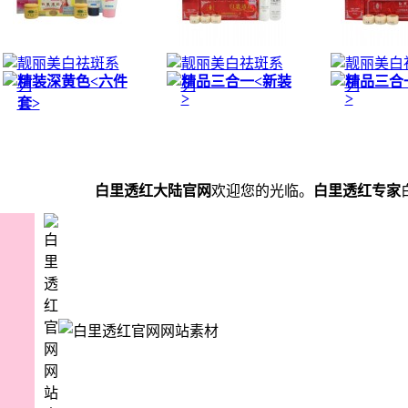
靓丽美白祛斑系
靓丽美白祛斑系
靓丽美白
精装深黄色<六件
精品三合一<新装
精品三合
列
列
列
>
>
套>
白里透红大陆官网
欢迎您的光临。
白里透红专家
白里透红